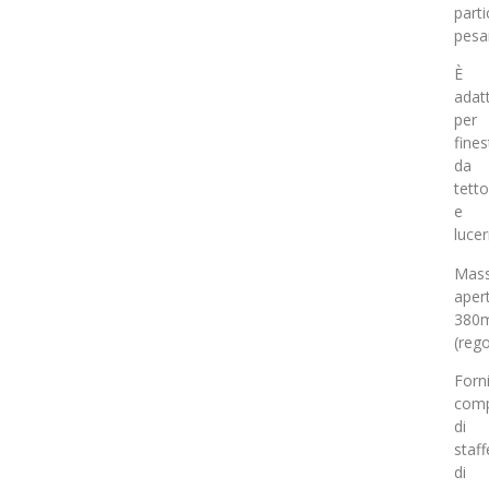
part
pesan
È
adat
per
fines
da
tetto
e
lucer
Mas
aper
380
(rego
Forn
comp
di
staff
di