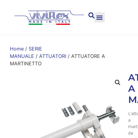
Home
/
SERIE
MANUALE
/
ATTUATORI
/ ATTUATORE A
MARTINETTO
A
A
M
L’at
a
mart
da