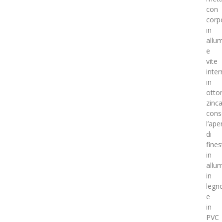
con
corp
in
allu
e
vite
inte
in
otto
zinca
cons
l’ape
di
fines
in
allum
in
legn
e
in
PVC