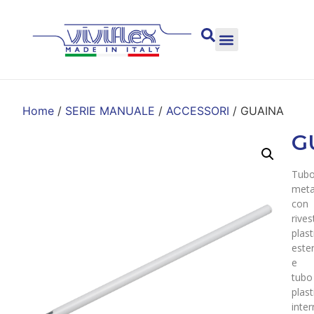
Home
/
SERIE MANUALE
/
ACCESSORI
/ GUAINA
G
Tub
meta
con
rive
plast
este
e
tubo
plast
inter