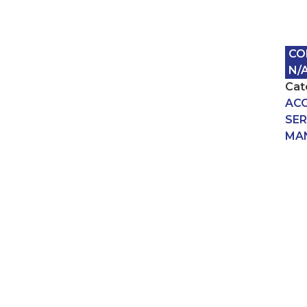
CO
N/
Cat
AC
SER
MA