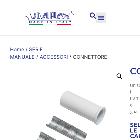
Home
/
SERIE
MANUALE
/
ACCESSORI
/ CONNETTORE
C
Unis
i
tratti
di
guai
SE
LE
CA