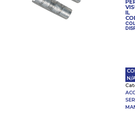
PE
VI
IL
CO
COL
DIS
CO
N/
Cat
AC
SER
MA