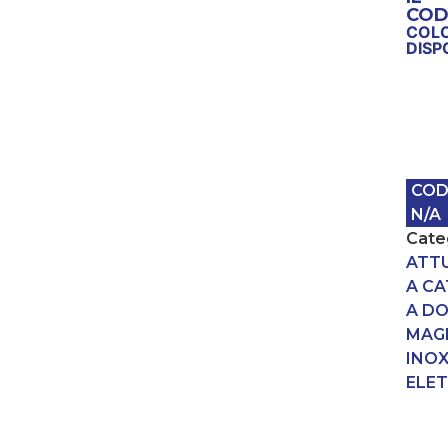
COD
COLO
DISP
COD
N/A
Cate
ATT
A C
A DO
MAG
INO
ELET