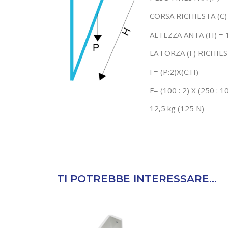
CORSA RICHIESTA (C)
ALTEZZA ANTA (H) =
LA FORZA (F) RICHIE
F= (P:2)X(C:H)
F= (100 : 2) X (250 : 1
12,5 kg (125 N)
TI POTREBBE INTERESSARE...