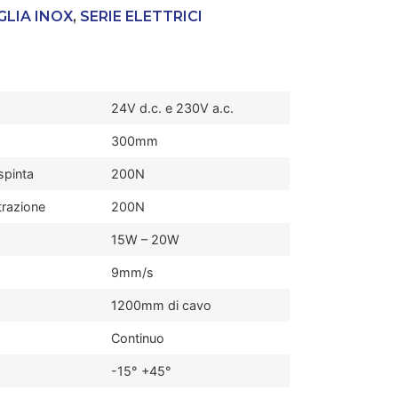
GLIA INOX
,
SERIE ELETTRICI
24V d.c. e 230V a.c.
300mm
spinta
200N
trazione
200N
15W – 20W
9mm/s
1200mm di cavo
Continuo
-15° +45°