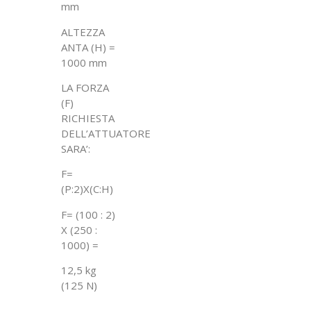
mm
ALTEZZA
ANTA (H) =
1000 mm
LA FORZA
(F)
RICHIESTA
DELL’ATTUATORE
SARA’:
F=
(P:2)X(C:H)
F= (100 : 2)
X (250 :
1000) =
12,5 kg
(125 N)