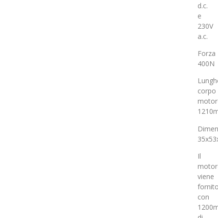
d.c.
e
230V
a.c.
Forza
400N
Lungh
corpo
motor
1210
Dimen
35x53
Il
motor
viene
fornit
con
1200
di