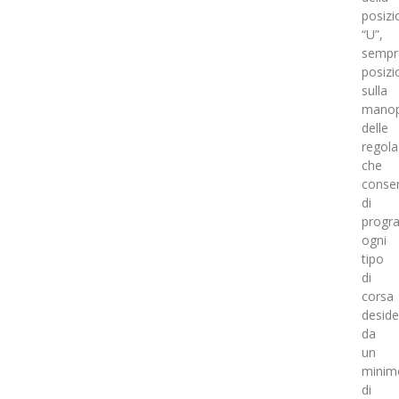
posizi
“U”,
sempr
posizi
sulla
manop
delle
regola
che
conse
di
progr
ogni
tipo
di
corsa
deside
da
un
minim
di