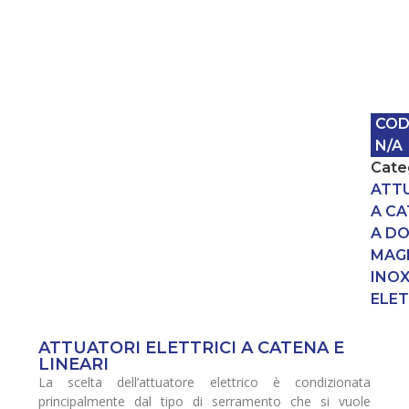
COD
N/A
Cate
ATT
A C
A DO
MAG
INO
ELET
ATTUATORI ELETTRICI A CATENA E
LINEARI
La scelta dell’attuatore elettrico è condizionata
principalmente dal tipo di serramento che si vuole