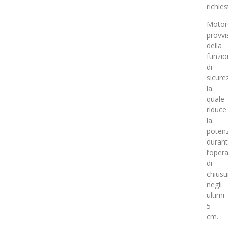
richies
Motor
provvi
della
funzio
di
sicure
la
quale
riduce
la
poten
duran
l’oper
di
chiusu
negli
ultimi
5
cm.