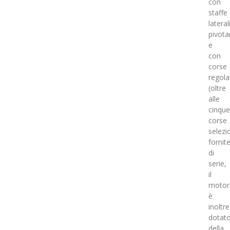
con
staffe
lateral
pivota
e
con
corse
regolab
(oltre
alle
cinque
corse
selezio
fornit
di
serie,
il
motor
è
inoltre
dotat
della