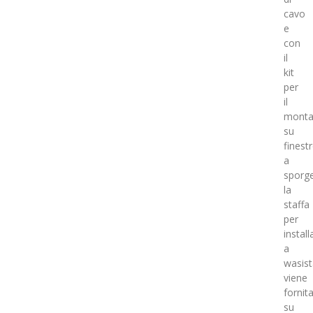
cavo
e
con
il
kit
per
il
monta
su
finest
a
sporge
la
staffa
per
instal
a
wasist
viene
fornit
su