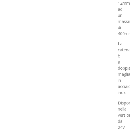
12mm
ad
un
mass
di
400mm
La
caten
è
a
doppi
magli
in
acciai
inox.
Dispon
nella
versio
da
24V